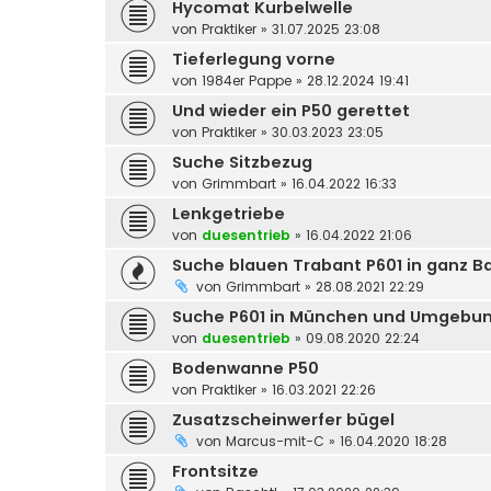
Hycomat Kurbelwelle
von
Praktiker
»
31.07.2025 23:08
Tieferlegung vorne
von
1984er Pappe
»
28.12.2024 19:41
Und wieder ein P50 gerettet
von
Praktiker
»
30.03.2023 23:05
Suche Sitzbezug
von
Grimmbart
»
16.04.2022 16:33
Lenkgetriebe
von
duesentrieb
»
16.04.2022 21:06
Suche blauen Trabant P601 in ganz Ba
von
Grimmbart
»
28.08.2021 22:29
Suche P601 in München und Umgebu
von
duesentrieb
»
09.08.2020 22:24
Bodenwanne P50
von
Praktiker
»
16.03.2021 22:26
Zusatzscheinwerfer bügel
von
Marcus-mit-C
»
16.04.2020 18:28
Frontsitze