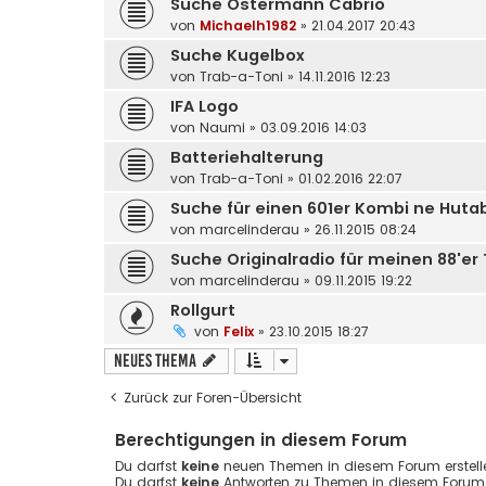
Suche Ostermann Cabrio
von
Michaelh1982
»
21.04.2017 20:43
Suche Kugelbox
von
Trab-a-Toni
»
14.11.2016 12:23
IFA Logo
von
Naumi
»
03.09.2016 14:03
Batteriehalterung
von
Trab-a-Toni
»
01.02.2016 22:07
Suche für einen 601er Kombi ne Huta
von
marcelinderau
»
26.11.2015 08:24
Suche Originalradio für meinen 88'er
von
marcelinderau
»
09.11.2015 19:22
Rollgurt
von
Felix
»
23.10.2015 18:27
Neues Thema
Zurück zur Foren-Übersicht
Berechtigungen in diesem Forum
Du darfst
keine
neuen Themen in diesem Forum erstell
Du darfst
keine
Antworten zu Themen in diesem Forum e