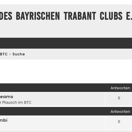
des Bayrischen Trabant Clubs e.
 BTC
Suche
iterte Suche
Antworten
 Teams
0
er Plausch im BTC
Antworten
mbi
0