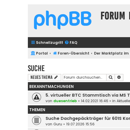
Forum 
Schnellzugriff
FAQ
Portal
Foren-Übersicht
Der Marktplatz im
Suche
Suche
Erwe
Neues Thema
BEKANNTMACHUNGEN
5. virtueller BTC Stammtisch via MS
von
duesentrieb
»
14.02.2021 16:46
» in
Aktuell
THEMEN
Suche Dachgepäckträger für 601S Ko
von
Guru
»
19.07.2026 15:56