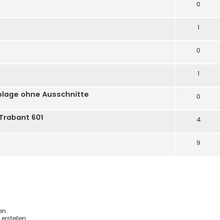
0
1
0
1
blage ohne Ausschnitte
0
 Trabant 601
4
9
en.
rstellen.