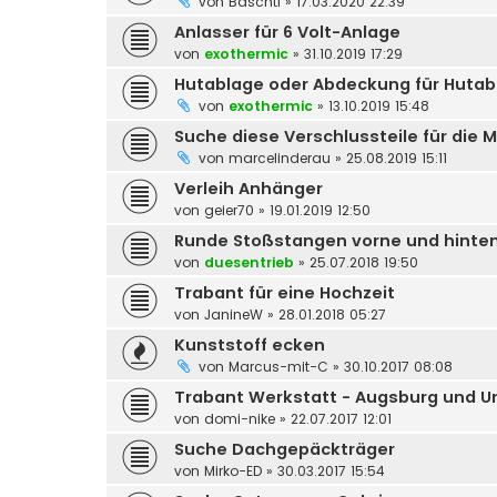
von
Baschtl
»
17.03.2020 22:39
Anlasser für 6 Volt-Anlage
von
exothermic
»
31.10.2019 17:29
Hutablage oder Abdeckung für Hutab
von
exothermic
»
13.10.2019 15:48
Suche diese Verschlussteile für die
von
marcelinderau
»
25.08.2019 15:11
Verleih Anhänger
von
geier70
»
19.01.2019 12:50
Runde Stoßstangen vorne und hinte
von
duesentrieb
»
25.07.2018 19:50
Trabant für eine Hochzeit
von
JanineW
»
28.01.2018 05:27
Kunststoff ecken
von
Marcus-mit-C
»
30.10.2017 08:08
Trabant Werkstatt - Augsburg und 
von
domi-nike
»
22.07.2017 12:01
Suche Dachgepäckträger
von
Mirko-ED
»
30.03.2017 15:54