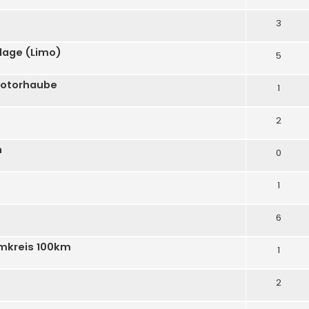
3
lage (Limo)
5
 Motorhaube
1
2
n
0
1
6
Umkreis 100km
1
2