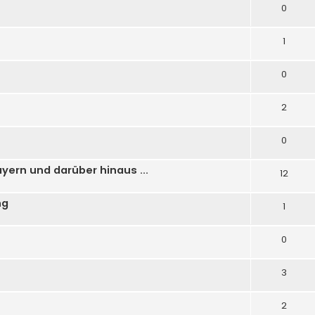
0
1
0
2
0
yern und darüber hinaus ...
12
ng
1
0
3
2