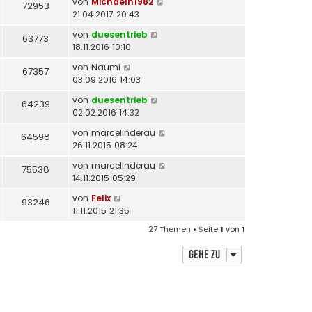
von
Michaelh1982
72953
21.04.2017 20:43
von
duesentrieb
63773
18.11.2016 10:10
von
Naumi
67357
03.09.2016 14:03
von
duesentrieb
64239
02.02.2016 14:32
von
marcelinderau
64598
26.11.2015 08:24
von
marcelinderau
75538
14.11.2015 05:29
von
Felix
93246
11.11.2015 21:35
27 Themen • Seite
1
von
1
Gehe zu