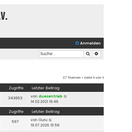
V.
Anmelden
Suche
Erweiterte Suche
27 Themen • Seite
1
von
1
Zugriffe
Letzter Beitrag
von
duesentrieb
343653
14.02.2021 16:46
Zugriffe
Letzter Beitrag
von
Guru
597
19.07.2026 15:56