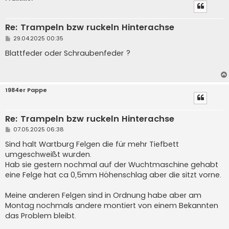
Re: Trampeln bzw ruckeln Hinterachse
B
29.04.2025 00:35
e
i
Blattfeder oder Schraubenfeder ?
t
r
a
g
1984er Pappe
Re: Trampeln bzw ruckeln Hinterachse
B
07.05.2025 06:38
e
i
Sind halt Wartburg Felgen die für mehr Tiefbett
t
umgeschweißt wurden.
r
a
Hab sie gestern nochmal auf der Wuchtmaschine gehabt
g
eine Felge hat ca 0,5mm Höhenschlag aber die sitzt vorne.
Meine anderen Felgen sind in Ordnung habe aber am
Montag nochmals andere montiert von einem Bekannten
das Problem bleibt.