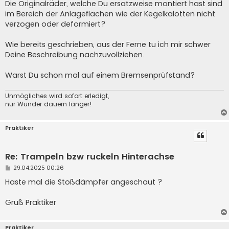
Die Originalräder, welche Du ersatzweise montiert hast sind
im Bereich der Anlageflächen wie der Kegelkalotten nicht
verzogen oder deformiert?
Wie bereits geschrieben, aus der Ferne tu ich mir schwer
Deine Beschreibung nachzuvollziehen.
Warst Du schon mal auf einem Bremsenprüfstand?
Unmögliches wird sofort erledigt,
nur Wunder dauern länger!
Praktiker
Re: Trampeln bzw ruckeln Hinterachse
B
29.04.2025 00:26
e
i
Haste mal die Stoßdämpfer angeschaut ?
t
r
a
Gruß Praktiker
g
Praktiker