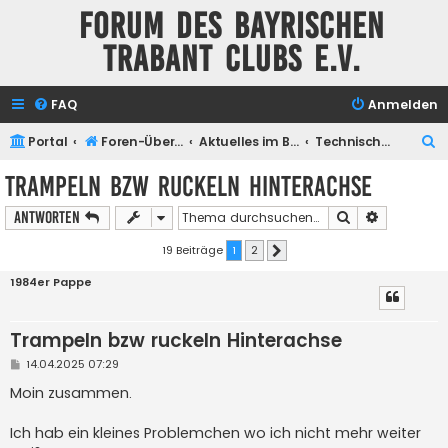
Forum des Bayrischen
Trabant Clubs e.V.
FAQ
Anmelden
S
Portal
Foren-Übersicht
Aktuelles im BTC
Technisches zum Thema Trabant
u
Trampeln bzw ruckeln Hinterachse
c
Suche
Erweiterte
Antworten
h
e
19 Beiträge
1
2
Nächste
1984er Pappe
Trampeln bzw ruckeln Hinterachse
B
14.04.2025 07:29
e
i
Moin zusammen.
t
r
a
Ich hab ein kleines Problemchen wo ich nicht mehr weiter
g