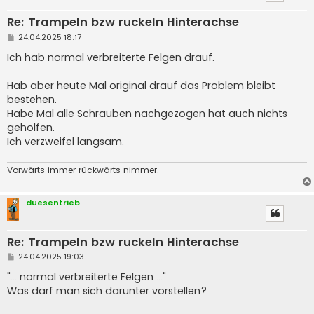
Re: Trampeln bzw ruckeln Hinterachse
B
24.04.2025 18:17
e
i
Ich hab normal verbreiterte Felgen drauf.
t
r
a
Hab aber heute Mal original drauf das Problem bleibt
g
bestehen.
Habe Mal alle Schrauben nachgezogen hat auch nichts
geholfen.
Ich verzweifel langsam.
Vorwärts immer rückwärts nimmer.
duesentrieb
Re: Trampeln bzw ruckeln Hinterachse
B
24.04.2025 19:03
e
i
"... normal verbreiterte Felgen ..."
t
Was darf man sich darunter vorstellen?
r
a
g