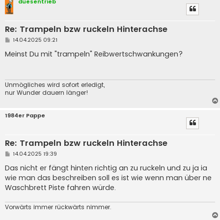
duesentrieb
Re: Trampeln bzw ruckeln Hinterachse
B
14.04.2025 09:21
e
i
Meinst Du mit "trampeln" Reibwertschwankungen?
t
r
a
g
Unmögliches wird sofort erledigt,
nur Wunder dauern länger!
1984er Pappe
Re: Trampeln bzw ruckeln Hinterachse
B
14.04.2025 19:39
e
i
Das nicht er fängt hinten richtig an zu ruckeln und zu ja ia
t
wie man das beschreiben soll es ist wie wenn man über ne
r
a
Waschbrett Piste fahren würde.
g
Vorwärts immer rückwärts nimmer.