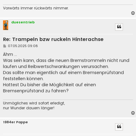
Vorwärts immer rückwärts nimmer.
duesentrieb
Re: Trampeln bzw ruckeln Hinterachse
B
07.05.2025 09:08
e
i
Ähm ...
t
Was sein kann, dass die neuen Bremstrommeln nicht rund
r
a
laufen und Reibwertschwankungen verursachen.
g
Das sollte man eigentlich auf einem Bremsenprüfstand
feststellen können.
Hattest Du bisher die Möglichkeit auf einen
Bremsenprüfstand zu fahren?
Unmögliches wird sofort erledigt,
nur Wunder dauern länger!
1984er Pappe