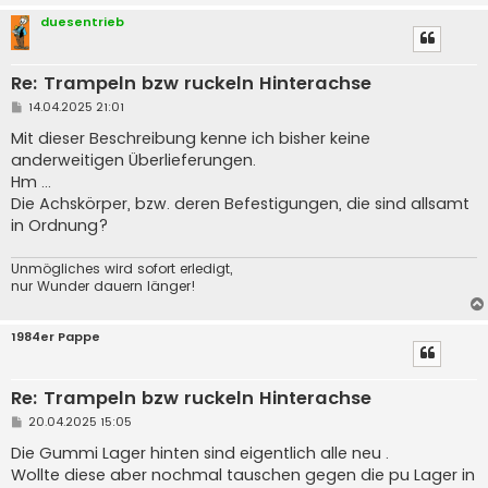
duesentrieb
Re: Trampeln bzw ruckeln Hinterachse
B
14.04.2025 21:01
e
i
Mit dieser Beschreibung kenne ich bisher keine
t
anderweitigen Überlieferungen.
r
a
Hm ...
g
Die Achskörper, bzw. deren Befestigungen, die sind allsamt
in Ordnung?
Unmögliches wird sofort erledigt,
nur Wunder dauern länger!
1984er Pappe
Re: Trampeln bzw ruckeln Hinterachse
B
20.04.2025 15:05
e
i
Die Gummi Lager hinten sind eigentlich alle neu .
t
Wollte diese aber nochmal tauschen gegen die pu Lager in
r