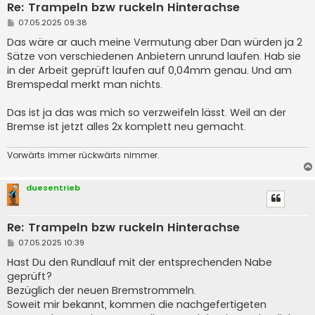
Re: Trampeln bzw ruckeln Hinterachse
B
07.05.2025 09:38
e
i
Das wäre ar auch meine Vermutung aber Dan würden ja 2
t
Sätze von verschiedenen Anbietern unrund laufen. Hab sie
r
a
in der Arbeit geprüft laufen auf 0,04mm genau. Und am
g
Bremspedal merkt man nichts.
Das ist ja das was mich so verzweifeln lässt. Weil an der
Bremse ist jetzt alles 2x komplett neu gemacht.
Vorwärts immer rückwärts nimmer.
duesentrieb
Re: Trampeln bzw ruckeln Hinterachse
B
07.05.2025 10:39
e
i
Hast Du den Rundlauf mit der entsprechenden Nabe
t
geprüft?
r
a
Bezüglich der neuen Bremstrommeln.
g
Soweit mir bekannt, kommen die nachgefertigeten