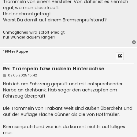
Trommeln von einem Hersteller. Von daher ist es ziemlich
egal, wo man diese kauft.
Und nochmal gefragt:
Warst Du damit auf einem Bremsenprüfstand?
Unmögliches wird sofort erledigt,
nur Wunder dauern länger!
1984er Pappe
Re: Trampeln bzw ruckeln Hinterachse
B
09.05.2025 18:42
e
i
Hab ich am Fahrzeug geprüft und mit entsprechender
t
Narbe an drehbank. Hab sogar den achszapfen am
r
a
Fahrzeug überprüft.
g
Die Trommeln von Trabant Welt sind außen überdreht und
auf der Auflage Fläche dünner als die von Hoffmüller.
Bremsenprüfstand war ich da kommt nichts auffälliges
raus.