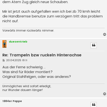
a
dem Atem Zug gleich neue Schauben.
g
Mir ist jetzt auch aufgefallen wen ich bei zb 70 kmh leicht
die Handbremse benutze zum verzögern tritt das problem
nicht auf.
Vorwärts immer rückwärts nimmer.
duesentrieb
Re: Trampeln bzw ruckeln Hinterachse
B
20.04.2025 19:11
e
i
Aus der Ferne schwierig ...
t
Was sind für Räder montiert?
r
a
Original Stahlfelgen, oder was anderes?
g
Unmögliches wird sofort erledigt,
nur Wunder dauern länger!
1984er Pappe