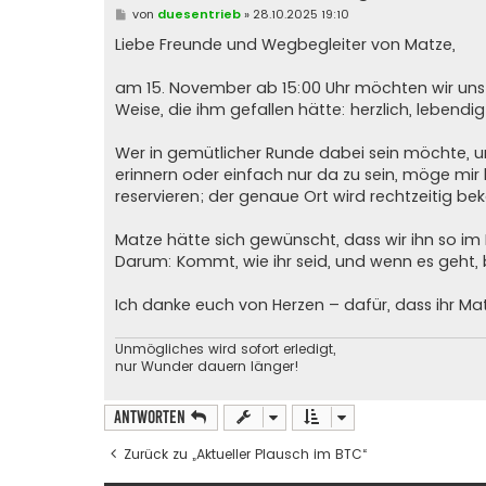
B
von
duesentrieb
»
28.10.2025 19:10
e
i
Liebe Freunde und Wegbegleiter von Matze,
t
r
a
‎am 15. November ab 15:00 Uhr möchten wir uns
g
Weise, die ihm gefallen hätte: herzlich, lebend
‎Wer in gemütlicher Runde dabei sein möchte, 
erinnern oder einfach nur da zu sein, möge mir
reservieren; der genaue Ort wird rechtzeitig b
‎Matze hätte sich gewünscht, dass wir ihn so im 
‎Darum: Kommt, wie ihr seid, und wenn es geht, b
‎Ich danke euch von Herzen – dafür, dass ihr Ma
Unmögliches wird sofort erledigt,
nur Wunder dauern länger!
Antworten
Zurück zu „Aktueller Plausch im BTC“