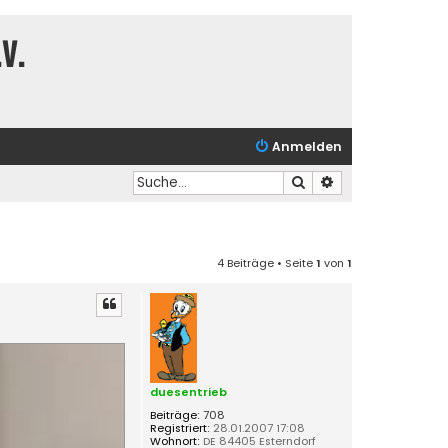
V.
Anmelden
Suche
Erweiterte Suche
4 Beiträge • Seite
1
von
1
duesentrieb
Beiträge:
708
Registriert:
28.01.2007 17:08
Wohnort:
DE 84405 Esterndorf