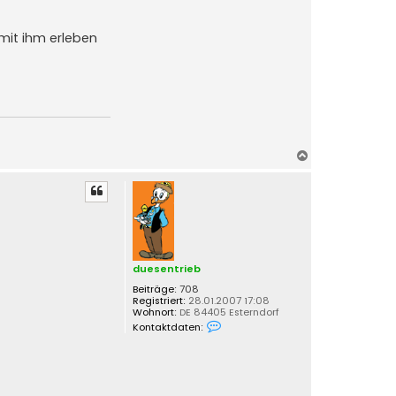
mit ihm erleben
N
a
c
h
o
b
e
n
duesentrieb
Beiträge:
708
Registriert:
28.01.2007 17:08
Wohnort:
DE 84405 Esterndorf
K
Kontaktdaten:
o
n
t
a
k
t