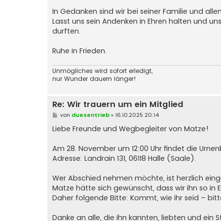
‎In Gedanken sind wir bei seiner Familie und all
‎Lasst uns sein Andenken in Ehren halten und u
durften.
‎Ruhe in Frieden.
Unmögliches wird sofort erledigt,
nur Wunder dauern länger!
Re: Wir trauern um ein Mitglied
B
von
duesentrieb
»
16.10.2025 20:14
e
i
Liebe Freunde und Wegbegleiter von Matze!
t
r
a
‎Am 28. November um 12:00 Uhr findet die Urnen
g
‎Adresse: Landrain 131, 06118 Halle (Saale).
‎Wer Abschied nehmen möchte, ist herzlich eing
‎Matze hätte sich gewünscht, dass wir ihn so in 
‎Daher folgende Bitte: Kommt, wie ihr seid – bitt
‎Danke an alle, die ihn kannten, liebten und ei