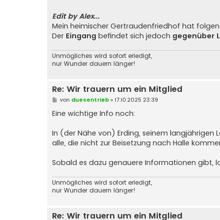
Edit by Alex...
Mein heimischer Gertraudenfriedhof hat folgend
Der
Eingang
befindet sich jedoch
gegenüber La
Unmögliches wird sofort erledigt,
nur Wunder dauern länger!
Re: Wir trauern um ein Mitglied
B
von
duesentrieb
»
17.10.2025 23:39
e
i
Eine wichtige Info noch:
t
r
a
In (der Nähe von) Erding, seinem langjährigen
g
alle, die nicht zur Beisetzung nach Halle komm
Sobald es dazu genauere Informationen gibt, la
Unmögliches wird sofort erledigt,
nur Wunder dauern länger!
Re: Wir trauern um ein Mitglied