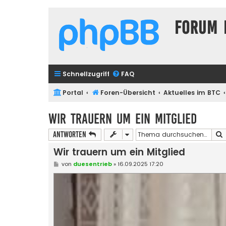
Forum 
Schnellzugriff
FAQ
Portal
Foren-Übersicht
Aktuelles im BTC
Wir trauern um ein Mitglied
Antworten
Wir trauern um ein Mitglied
B
von
duesentrieb
»
16.09.2025 17:20
e
i
t
r
a
g