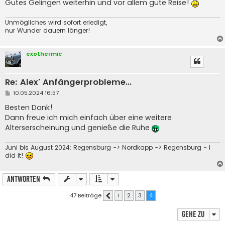
Gutes Gelingen weiterhin und vor allem gute Reise!
Unmögliches wird sofort erledigt,
nur Wunder dauern länger!
exothermic
Re: Alex' Anfängerprobleme...
B
10.05.2024 16:57
e
i
Besten Dank!
t
Dann freue ich mich einfach über eine weitere
r
a
Alterserscheinung und genieße die Ruhe
g
Juni bis August 2024: Regensburg -> Nordkapp -> Regensburg - I
did it!
Antworten
47 Beiträge
1
2
3
4
Vorherige
Gehe zu