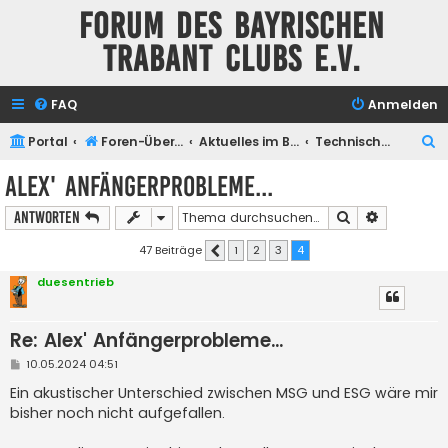
Forum des Bayrischen
Trabant Clubs e.V.
FAQ
Anmelden
S
Portal
Foren-Übersicht
Aktuelles im BTC
Technisches zum Thema Trabant
u
Alex' Anfängerprobleme...
c
Suche
Erweiterte
Antworten
h
e
47 Beiträge
1
2
3
4
Vorherige
duesentrieb
Re: Alex' Anfängerprobleme...
B
10.05.2024 04:51
e
i
Ein akustischer Unterschied zwischen MSG und ESG wäre mir
t
bisher noch nicht aufgefallen.
r
a
g