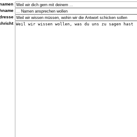
rnamen
chname
dresse
chricht